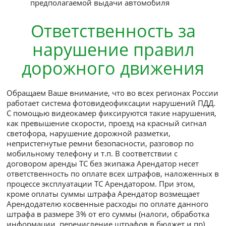
Выдача и возврат
автомобиля
Автомобиль предоставляется технически
исправным, в комплектации, необходимой
его нормальной эксплуатации, с полностью
заправленным баком и в чистом виде
При возврате автомобиля некомплектным, 
неполным баком, грязным, Арендатор
оплачивает услуги по доукомплектации,
дозаправке и мойке автомобиля согласно
тарифам IBF-Rent
Если при возврате внешнее состояние
автомобиля затрудняет его осмотр, осмотр