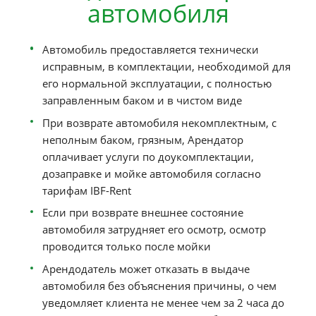
страхового события Арендатор несет ответственн
следующем объеме:
в пределах внесенного залога в случае
наступления события по вине Арендатора 
отсутствия ответчика
"0" - не зависимо от степени виновности, е
оплачена опция "Ограничение ответственн
до "нуля""
В случае нарушения условий договора, независи
наличия дополнительно оплаченной опции
"Ограничение ответственности до "нуля"", Аренд
несет полную финансовую ответственность за ущ
причиненный компании, включая полную стоимо
восстановительного ремонта и запасных частей, 
возмещение претензий третьих сторон.