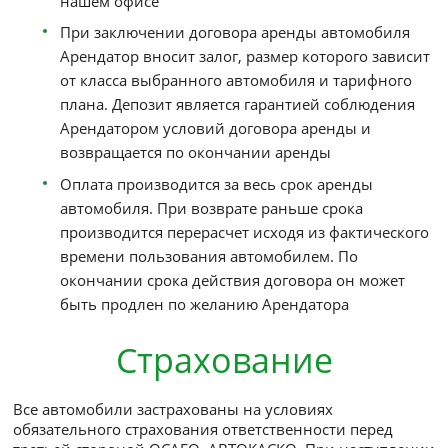
Задержка возврата автомобиля на время от 
6-ти часов оплачивается как 0,5 суток арен
свыше 6-ти часов - как целые сутки. При за
автомобиля в пределах 2-х часов дополни
оплата не взимается
Оплата аренды
Действует авансовая система расчетов.
Произвести оплату аренды можно кредитн
картой (AmericanExpress, MasterCard, VISA),
перечислить через банк, внести наличным
нашем офисе
При заключении договора аренды автомоб
Арендатор вносит залог, размер которого з