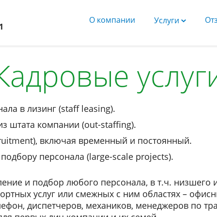
О компании
От
Услуги
1
Кадровые услуг
а в лизинг (staff leasing).
 штата компании (out-staffing).
ruitment), включая временный и постоянный.
одбору персонала (large-scale projects).
ние и подбор любого персонала, в т.ч. низшего и
ортных услуг или смежных с ним областях – офис
лефон, диспетчеров, механиков, менеджеров по тра